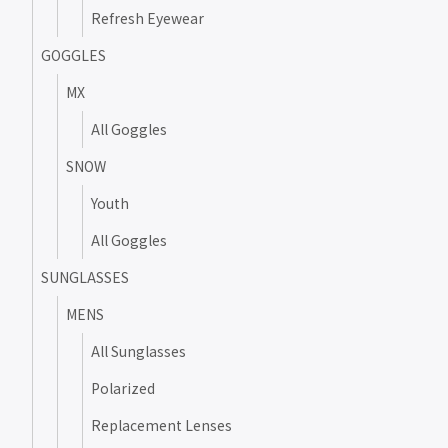
Refresh Eyewear
GOGGLES
MX
All Goggles
SNOW
Youth
All Goggles
SUNGLASSES
MENS
All Sunglasses
Polarized
Replacement Lenses