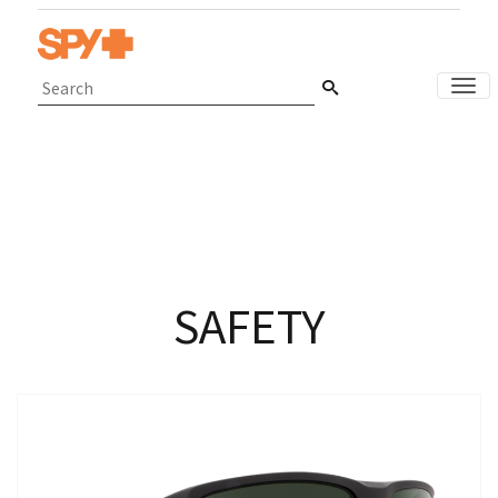
ナ
SAFETY